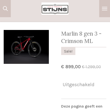
Ga
direct
naar
de
hoofdinhoud
Marlin 8 gen 3 -
Crimson ML
Sale!
€ 899,00
€ 1.299,00
Uitgeschakeld
Deze pagina geeft een