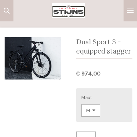
Ga
direct
naar
de
hoofdinhoud
Dual Sport 3 -
equipped stagger
€ 974,00
Maat